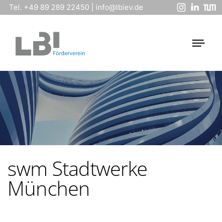
Tel. +49 89 289 22450
|
info@lbiev.de
swm Stadtwerke
München