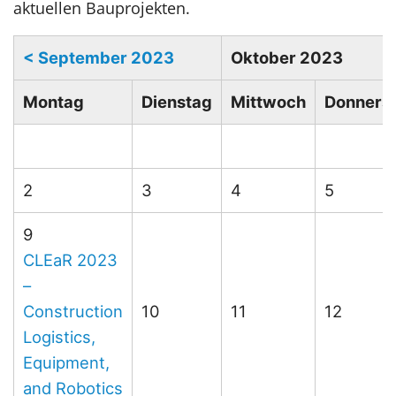
aktuellen Bauprojekten.
< September 2023
Oktober 2023
Mo
ntag
Di
enstag
Mi
ttwoch
Do
nners
2
3
4
5
9
CLEaR 2023
–
Construction
10
11
12
Logistics,
Equipment,
and Robotics