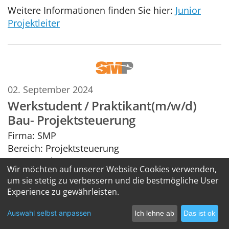
Weitere Informationen finden Sie hier:
Junior
Projektleiter
02. September 2024
Werkstudent / Praktikant(m/w/d)
Bau- Projektsteuerung
Firma:
SMP
Bereich:
Projektsteuerung
Ort:
München
Wir möchten auf unserer Website Cookies verwenden,
Weitere Informationen finden Sie hier:
um sie stetig zu verbessern und die bestmögliche User
Werkstudent / Praktikant (m/w/d) Bau-
Experience zu gewährleisten.
Projektsteuerung
Auswahl selbst anpassen
Ich lehne ab
Das ist ok